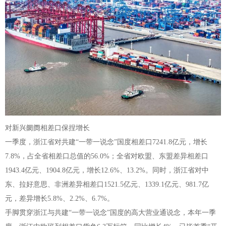
对新兴阛阓相差口保捏增长
一季度，浙江省对共建“一带一说念”国度相差口7241.8亿元，增长
7.8%，占全省相差口总值的56.0%；全省对欧盟、东盟差异相差口
1943.4亿元、1904.8亿元，增长12.6%、13.2%。同时，浙江省对中
东、拉好意思、非洲差异相差口1521.5亿元、1339.1亿元、981.7亿
元，差异增长5.8%、2.2%、6.7%。
手脚贯穿浙江与共建“一带一说念”国度的高大营业通说念，本年一季