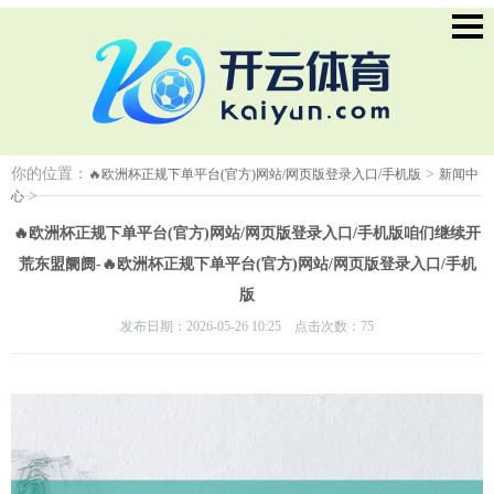
你的位置：
>
🔥欧洲杯正规下单平台(官方)网站/网页版登录入口/手机版
新闻中
>
心
🔥欧洲杯正规下单平台(官方)网站/网页版登录入口/手机版咱们继续开
荒东盟阛阓-🔥欧洲杯正规下单平台(官方)网站/网页版登录入口/手机
版
发布日期：2026-05-26 10:25 点击次数：75