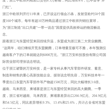
度，浙江中欧班列相差口货色6.3万标箱，同比增长4%，已毕首季“开
门红”。
浙江中欧班列开行11年来，已开设运行领会25条，发射亚欧约50个国
度160个城市。每年有超10万种商品通过浙江中欧班列销往寰球，
为“浙江制造”出口共建“一带一说念”国度提供高效褂讪的物流畅说
念。
跟着浙江与东盟经贸来回捏续升温，东盟成为浙江第二大营业阛阓。
“这两年，咱们继续开荒东盟阛阓，订单增量至极可不雅，本年预测仅
越南客户下的订单就能达到6000万元。”浙江万安科技股份有限公司国
际营业部司理张说念明说。
位于浙江诸暨的万安科技，是一家专科从事汽车零部件研发、蓄意、
制造和销售的重心高新技能企业。据张说念明先容，万安科技本年一
季度出口东盟汽车零部件等产物超1500万元，同比大幅增长3.6倍。
越南、马来西亚、柬埔寨是浙江与东盟经贸来回的高大阛阓。一季
度，浙江省对越南、马来西亚、柬埔寨差异出口266.9亿元、204.9亿元
和54.5亿元，同比差异增长9.3%、13.4%和25.6%，共计占全省对东盟