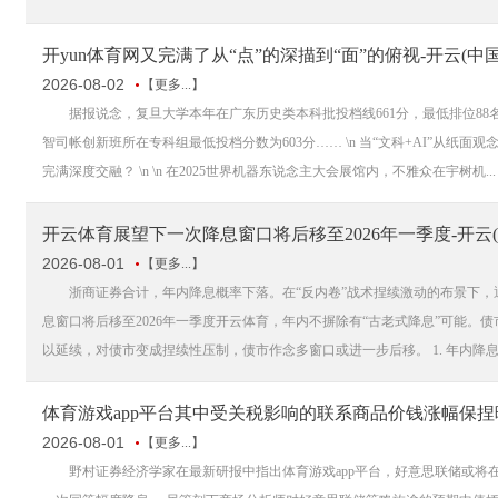
开yun体育网又完满了从“点”的深描到“面”的俯视-开云(中国)K
2026-08-02
【更多...】
据报说念，复旦大学本年在广东历史类本科批投档线661分，最低排位88名，
智司帐创新班所在专科组最低投档分数为603分…… \n 当“文科+AI”从
完满深度交融？ \n \n 在2025世界机器东说念主大会展馆内，不雅众在宇树机...
开云体育展望下一次降息窗口将后移至2026年一季度-开云(中国)
2026-08-01
【更多...】
浙商证券合计，年内降息概率下落。在“反内卷”战术捏续激动的布景下，
息窗口将后移至2026年一季度开云体育，年内不摒除有“古老式降息”可能。
以延续，对债市变成捏续性压制，债市作念多窗口或进一步后移。 1. 年内降息
体育游戏app平台其中受关税影响的联系商品价钱涨幅保捏暖热-开
2026-08-01
【更多...】
野村证券经济学家在最新研报中指出体育游戏app平台，好意思联储或将在9