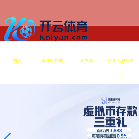
首页
乐从家具城
发展商
外国人服务中
心