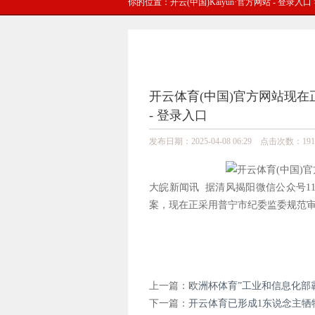
你的位置：
开云(中国)Kaiyun·官方网站 - 登录入口
开云体育(中国)官方网站现在正
- 登录入口
发布日期：2025-04-08 06:29 点击次数：191
大皖新闻讯 据清风揭阳微信公众号1
案，现在正采用普宁市纪委监委规范
上一篇：
欧洲杯体育”工业和信息化部霸术
下一篇：
开云体育已形成1东说念主牺牲、