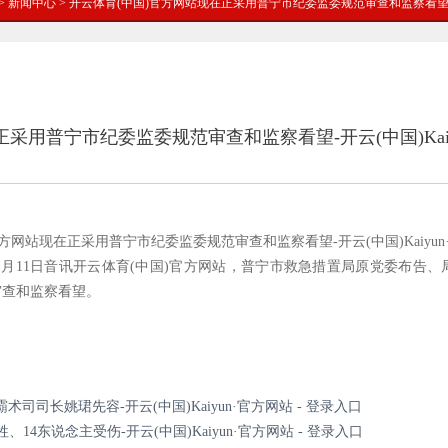
>
新闻中心
> 开云体育(中国)官方网站现在正采用普宁市纪委监委规范审查和监察看望-开云(
采用普宁市纪委监委规范审查和监察看望-开云(中国)Kaiy
1月11日音讯开云体育(中国)官方网站，普宁市救急措置局原党委布告
审查和监察看望。
司司长姚珺先容-开云(中国)Kaiyun·官方网站 - 登录入口
14东说念主受伤-开云(中国)Kaiyun·官方网站 - 登录入口