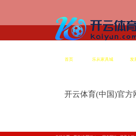
首页
乐从家具城
发
开云体育(中国)官