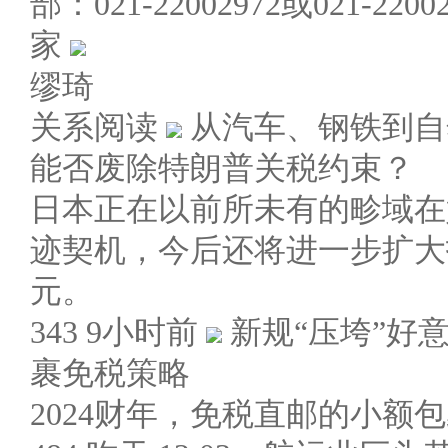
部：021-22002972或021-2200
家
缪琦
关系阅读
从汽车、钢铁到自
能否废除特朗普关税约束？
日本正在以前所未有的畛域在
迹契机，今后还将进一步扩大
元。
343 9小时前
新规“压垮”好
裹免税策略
2024财年，免税直邮的小额包