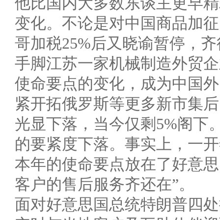
他比国内大多数东谈主更早精
变化。不论是对中国商品加征
哥加税25%后又晓谕暂停，
手脚江苏一家机械制造外贸企
使命要点的变化，成为中国外
紧开拓俄罗斯等更多新市集后
光显下落，当今仅剩5%阁下
的要紧度下落。事实上，一开
本年的使命要点放在了好意思
客户的售后服务齐还在”。
面对好意思国总统特朗普四处