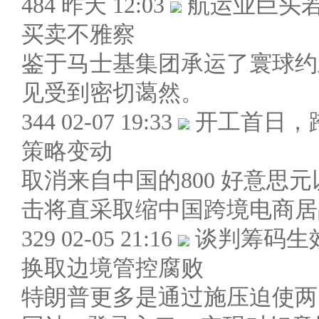
484 昨天 12:03
航运业巨头若
买卖不雅察
鉴于马士基集团承运了寰球约
见受到密切蔼然。
344 02-07 19:33
开工首日，
策略变动
取消来自中国的800 好意思元
击将直采取缩中国跨境电商居
329 02-05 21:16
谈判筹码生
换取边境管控腐败
特朗普更多是通过施压迫使两国进