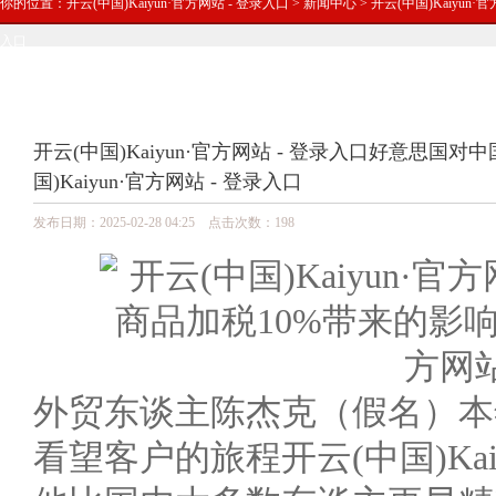
你的位置：
开云(中国)Kaiyun·官方网站 - 登录入口
>
新闻中心
> 开云(中国)Kaiyu
入口
开云(中国)Kaiyun·官方网站 - 登录入口好意思国
国)Kaiyun·官方网站 - 登录入口
发布日期：2025-02-28 04:25 点击次数：198
外贸东谈主陈杰克（假名）本
看望客户的旅程开云(中国)Kai