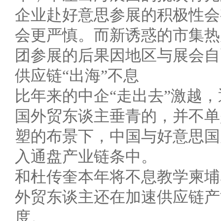
企业赴好意思参展的积极性会
会更严慎。而新诱惑的市集热
团参展的后果因地区与展会自
供应链“出海”不息
比年来的中企“走出去”激越，
国外贸东谈主垂青的，并不单
塑的布景下，中国与好意思国
入通盘产业链条中。
和杜传奎本年将不息教学柬埔
外贸东谈主还在加速供应链产
度。