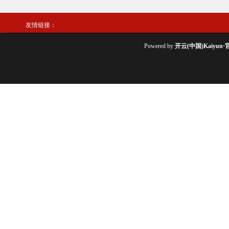
友情链接：
Powered by
开云(中国)Kaiyun