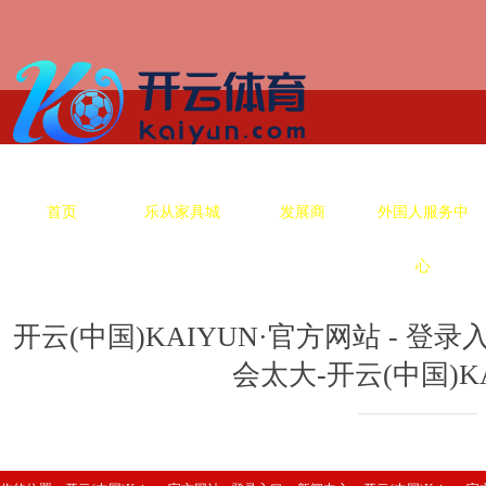
首页
乐从家具城
发展商
外国人服务中
心
开云(中国)KAIYUN·官方网站 - 
会太大-开云(中国)K