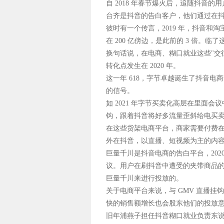
自 2018 年春节爆火后，追随抖音
台齐是抖音的告白客户，他们通过在
彼时有一个传言，2019 年，抖音和淘宝
在 200 亿傍边，是此前的 3 倍。
换句话说，在电商、糊口就业这些"交
转化点发生在 2020 年。
这一年 618，字节卓越诞生了抖音电
的信号。
如 2021 年字节买卖化高层在里
钩，跟着抖音将好多流量歪斜给电买
在这些货架电商平台，商家需要付费
外在抖音，以直播、短视频为主的内
巨量千川是抖音电商的告白平台，2020 
议。用户在刷抖音中遭受的夹带商品的
巨量千川来进行投放的。
关于电商平台来说，与 GMV 直播
快的销售额增长也会股东他们的投放
旧年浦燕子担任抖音糊口就业负责东说