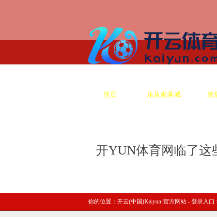
首页
乐从家具城
发
开YUN体育网临了这些
你的位置：
开云(中国)Kaiyun·官方网站 - 登录入口