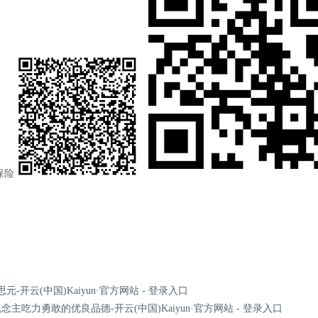
保险
-开云(中国)Kaiyun·官方网站 - 登录入口
吃力勇敢的优良品德-开云(中国)Kaiyun·官方网站 - 登录入口