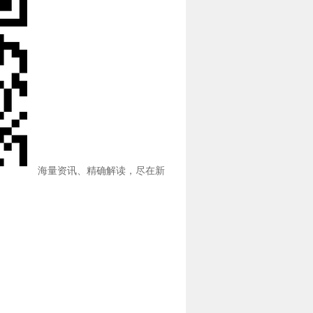
海量资讯、精确解读，尽在新