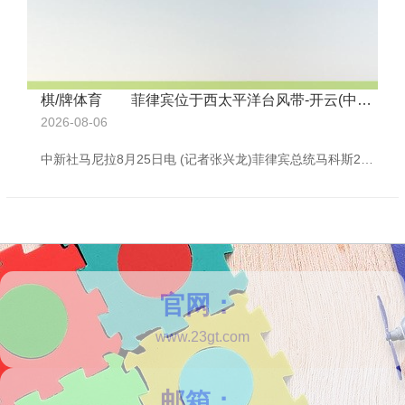
棋/牌体育 菲律宾位于西太平洋台风带-开云(中国)Kaiyun·体育官方网站-登录入口
2026-08-06
中新社马尼拉8月25日电 (记者张兴龙)菲律宾总统马科斯25日在一场公开行为上示意棋/牌体育，退贪污履是国度濒临的现实威逼，必须给予严厉打击。他所指的，恰是近期网络曝光的多个“阴魂”防洪工程。 菲律宾位于西太平洋台风带，平均每年遇到20场台风或热带风暴侵袭。台风频频在各地激发严重洪涝灾害，而一些防洪面容资金参加远大却成效甚微，致使公众对防洪工程的信心屡遭冲击。 本年8月11日，马科斯认真向公众推出“向总统投诉”(Sumbong sa Pangulo)网站，号召各人举报所在地区存在十分的防洪面容
官网：
www.23gt.com
邮箱：