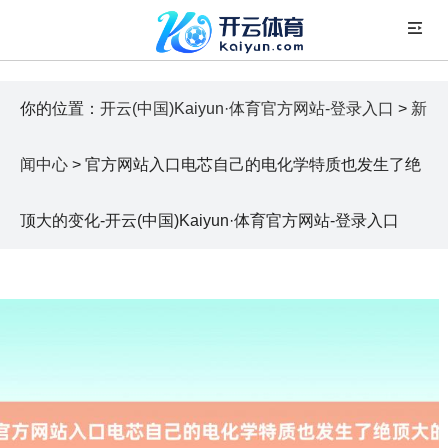
你的位置：
开云(中国)Kaiyun·体育官方网站-登录入口
>
新
闻中心
> 官方网站入口电芯自己的电化学特质也发生了绝
顶大的变化-开云(中国)Kaiyun·体育官方网站-登录入口