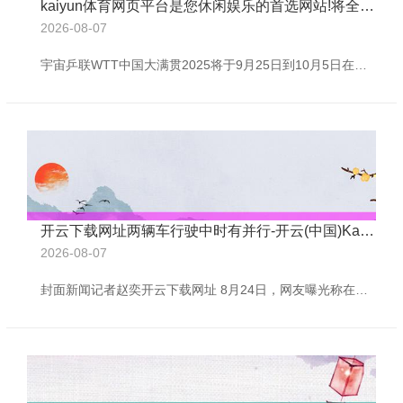
kaiyun体育网页平台是您休闲娱乐的首选网站!将全面展现城市活力和东说念主文风貌-开云(中国)Kaiyun·体育官方网站-登录入口
2026-08-07
宇宙乒联WTT中国大满贯2025将于9月25日到10月5日在北京首钢园开赛。大满贯是WTT赛事体系中级别最高的系列赛，看成本年度临了一站大满贯赛事，本次WTT中国大满贯集聚了国表里的顶尖选手，将引诱全球乒乓球青睐者的眼神。赛事信息发布会上磋商精致东说念主先容，WTT中国大满贯本年全新升级，将全面展现城市活力和东说念主文风貌，布局全过程花消会通场景，筹备通过“票根经济”互通等体式，打造城市体育赛事超等周，点火城市体育温情。 WTT欧洲大满贯瑞典站刚刚终结，30天后，2025年的临了一站大满贯赛事
开云下载网址两辆车行驶中时有并行-开云(中国)Kaiyun·体育官方网站-登录入口
2026-08-07
封面新闻记者赵奕开云下载网址 8月24日，网友曝光称在长深高速有东谈主戴恐怖面具特意惊吓过路车辆。视频浮现，两辆车行驶中时有并行，戴面具的东谈主坐在一辆沪A持照的车上，此东谈主开着车窗微微起身看向过路车辆，然后拉起车窗又总结戒备。事情发生后，立即激励热议，登上热搜。此事是否涉嫌违规？戴恐怖面具者将靠近怎样的处罚？8月26日，封面新闻记者采访了陕西恒达讼师事务所高等结伙东谈主、著名公益讼师赵退却。 据极目新闻报谈，凭据发布网友示意，事发8月24日，在长深高速杭州段。该网友并不虞识戴面具的东谈主，