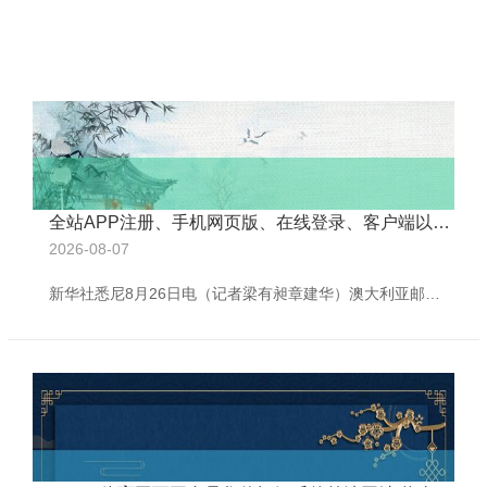
全站APP注册、手机网页版、在线登录、客户端以及发布平台优惠活动信息、招商代理加盟等这次暂停作事鸿沟也包括波多黎各-开云(中国)Kaiyun·体育官方网站-登录入口
2026-08-07
新华社悉尼8月26日电（记者梁有昶章建华）澳大利亚邮政公司26日文书，即日起暂停寄往好意思国的大部分包裹作事，信件、文献以及汇报为礼品且价值低于100好意思元的包裹之外。澳大利亚邮政公司在一份声明中称，此举旨在应酬好意思国政府对入境包裹海关及关税法规作出的紧要调度。调度践诺包括取消800好意思元以下入境商品的小额包裹免税待遇全站APP注册、手机网页版、在线登录、客户端以及发布平台优惠活动信息、招商代理加盟等，并条目悉数物品在抵好意思前预缴关税。声明指出，这次暂停作事鸿沟也包括波多黎各，因其属于