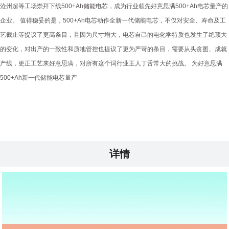
沧州超等工场崇拜下线500+Ah储能电芯，成为行业领先好意思满500+Ah电芯量产的
企业。 值得稳妥的是，500+Ah电芯动作全新一代储能电芯，不仅对安全、寿命及工
艺截止等提议了更高条目，且因为尺寸增大，电芯自己的电化学特质也发生了绝顶大
的变化，对出产的一致性和质地管控也提议了更为严苛的条目，需要从头贪图、成就
产线，更正工艺来好意思满，对所有这个词行业王人丁舌常大的挑战。 为好意思满
500+Ah新一代储能电芯量产
详情